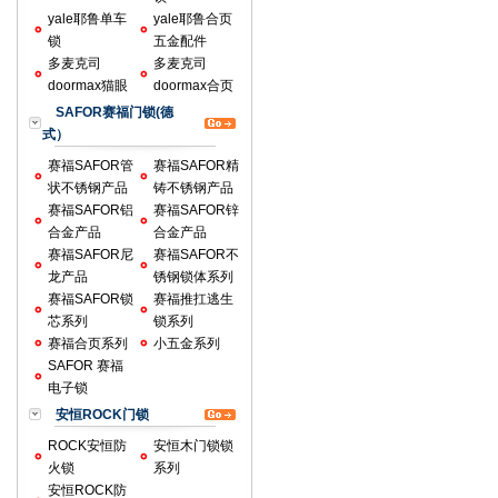
yale耶鲁单车
yale耶鲁合页
锁
五金配件
多麦克司
多麦克司
doormax猫眼
doormax合页
SAFOR赛福门锁(德
式）
赛福SAFOR管
赛福SAFOR精
状不锈钢产品
铸不锈钢产品
赛福SAFOR铝
赛福SAFOR锌
合金产品
合金产品
赛福SAFOR尼
赛福SAFOR不
龙产品
锈钢锁体系列
赛福SAFOR锁
赛福推扛逃生
芯系列
锁系列
赛福合页系列
小五金系列
SAFOR 赛福
电子锁
安恒ROCK门锁
ROCK安恒防
安恒木门锁锁
火锁
系列
安恒ROCK防