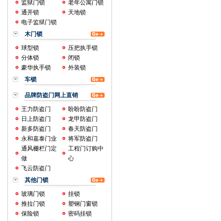
监狱门锁
老年公寓门锁
通开锁
天地锁
电子监狱门锁
木门锁
球型锁
压把执手锁
分体锁
闭锁
豪华执手锁
外装锁
车锁
品牌防盗门网上直销
王力防盗门
盼盼防盗门
日上防盗门
龙甲防盗门
新多防盗门
春天防盗门
永和嘉泰门业
将军防盗门
通风栅栏门定
工程门订购中
做
心
飞云防盗门
其他门锁
玻璃门锁
挂锁
推拉门锁
塑钢门窗锁
保险锁
密码挂锁