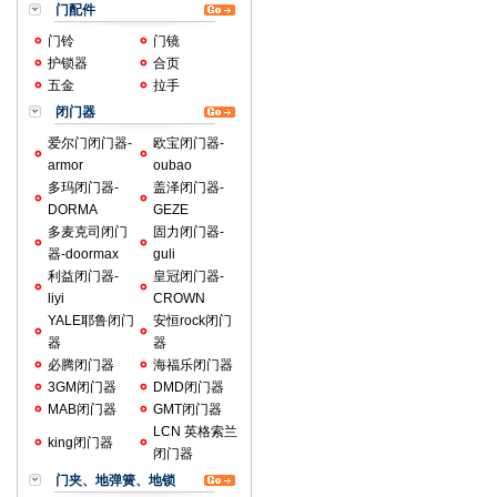
门配件
门铃
门镜
护锁器
合页
五金
拉手
闭门器
爱尔门闭门器-
欧宝闭门器-
armor
oubao
多玛闭门器-
盖泽闭门器-
DORMA
GEZE
多麦克司闭门
固力闭门器-
器-doormax
guli
利益闭门器-
皇冠闭门器-
liyi
CROWN
YALE耶鲁闭门
安恒rock闭门
器
器
必腾闭门器
海福乐闭门器
3GM闭门器
DMD闭门器
MAB闭门器
GMT闭门器
LCN 英格索兰
king闭门器
闭门器
门夹、地弹簧、地锁