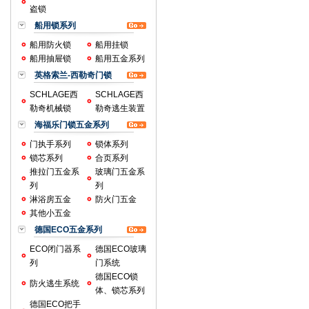
盗锁
船用锁系列
船用防火锁
船用挂锁
船用抽屉锁
船用五金系列
英格索兰-西勒奇门锁
SCHLAGE西
SCHLAGE西
勒奇机械锁
勒奇逃生装置
海福乐门锁五金系列
门执手系列
锁体系列
锁芯系列
合页系列
推拉门五金系
玻璃门五金系
列
列
淋浴房五金
防火门五金
其他小五金
德国ECO五金系列
ECO闭门器系
德国ECO玻璃
列
门系统
德国ECO锁
防火逃生系统
体、锁芯系列
德国ECO把手