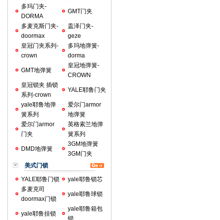
多玛门夹-
GMT门夹
DORMA
多麦克斯门夹-
盖泽门夹-
doormax
geze
皇冠门夹系列-
多玛地弹簧-
crown
dorma
皇冠地弹簧-
GMT地弹簧
CROWN
皇冠锁夹 插锁
YALE耶鲁门夹
系列-crown
yale耶鲁地弹
爱尔门armor
簧系列
地弹簧
爱尔门armor
英格索兰地弹
门夹
簧系列
3GM地弹簧
DMD地弹簧
3GM门夹
美式门锁
YALE耶鲁门锁
yale耶鲁锁芯
多麦克司
yale耶鲁球锁
doormax门锁
yale耶鲁箱包
yale耶鲁挂锁
锁