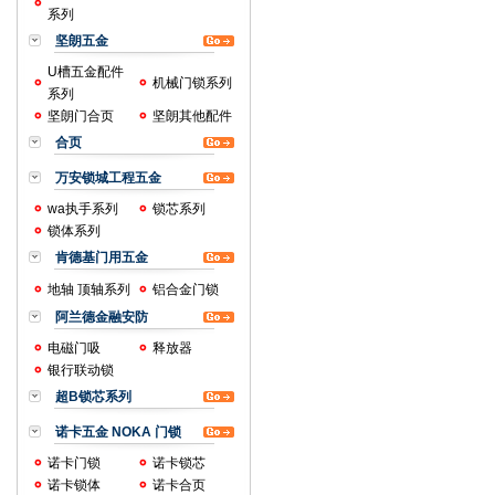
系列
坚朗五金
U槽五金配件
机械门锁系列
系列
坚朗门合页
坚朗其他配件
合页
万安锁城工程五金
wa执手系列
锁芯系列
锁体系列
肯德基门用五金
地轴 顶轴系列
铝合金门锁
阿兰德金融安防
电磁门吸
释放器
银行联动锁
超B锁芯系列
诺卡五金 NOKA 门锁
诺卡门锁
诺卡锁芯
诺卡锁体
诺卡合页