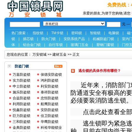
免费热线：40
亲爱的朋友,为便于您购物,请您
元 —
热门搜索：
指纹锁
|
TM卡锁
|
密码锁
|
智能锁
|
电脑锁
|
磁
锁
|
插芯锁
|
防火门锁
|
安防系统产品
|
机械防盗门锁
|
室内
体
|
铝合金门锁
|
自行车锁
|
玻璃门五金
|
塑钢门窗锁
|
门控
您现在的位置：
万安锁城
>>
建材五金
>> 正文
防盗门锁
逃生锁的具体作用有哪些？
万嘉防盗锁
保德安防盗锁
实力防盗锁
鸿利防盗锁
近年来，消防部门
申士防盗锁
利安防盗锁
防通道安全有极高的
施乐防盗锁
泰祥防盗锁
合益防盗锁
忠恒防盗锁
必须要装消防逃生锁
利用防盗锁
航鹰防盗锁
悦鑫防盗锁
安防防盗锁
点击此处查看全部
巨力防盗锁
佳卫防盗锁
三和防盗锁
华鹰防盗锁
逃生锁即为紧急逃生
金典防盗锁
科裕华能锁业
种。目前在国内尚无