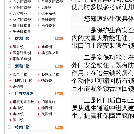
固力防盗锁
久灵久防盗锁
使用时多以参考或使
羊尖防盗锁
B级锁
万安锁业
执手系列
您知道逃生锁具体
双连防盗锁
各种锁芯
狮子牌锁业
马牌锁业
一是保护生命安全：
牛头牌锁具
内的大量人群能迅速
防火门锁
出口门上应安装逃生
管井锁
通道锁
应急逃生锁
插芯防火锁
二是安保功能：在保
消防通道锁
外门安全锁住，既有
酒店门锁
作用；在逃生锁的所
IC电子锁
ID感应卡锁
个动作即可缩回所有
TM电子门锁
指纹锁
密码锁
且不能配备锁舌缩回
门自控系统
三是闭门后自动上锁
可视对讲系统
门禁系统
员从逃生通道中进入
电插锁
静音锁
电控锁
灵性锁
生，提高和保障建筑
磁力锁
特种门锁